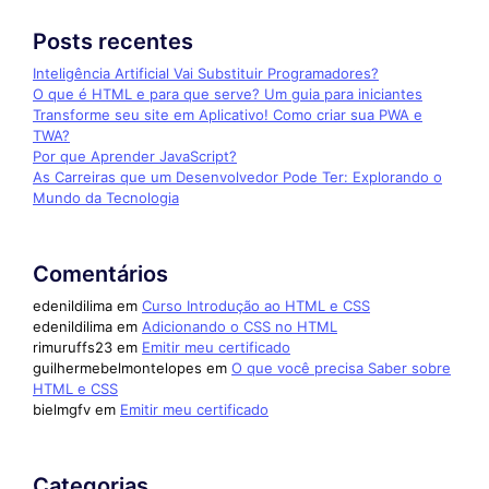
Posts recentes
Inteligência Artificial Vai Substituir Programadores?
O que é HTML e para que serve? Um guia para iniciantes
Transforme seu site em Aplicativo! Como criar sua PWA e
TWA?
Por que Aprender JavaScript?
As Carreiras que um Desenvolvedor Pode Ter: Explorando o
Mundo da Tecnologia
Comentários
edenildilima
em
Curso Introdução ao HTML e CSS
edenildilima
em
Adicionando o CSS no HTML
rimuruffs23
em
Emitir meu certificado
guilhermebelmontelopes
em
O que você precisa Saber sobre
HTML e CSS
bielmgfv
em
Emitir meu certificado
Categorias