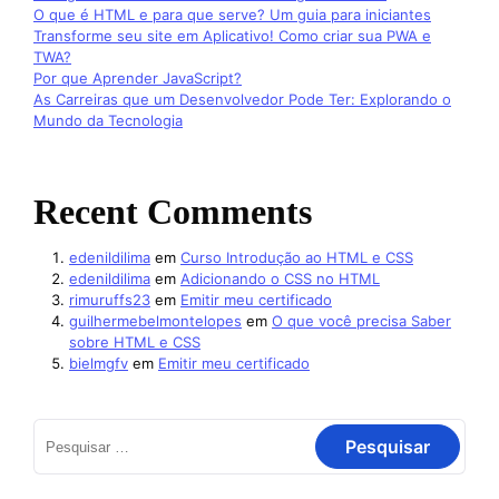
O que é HTML e para que serve? Um guia para iniciantes
Transforme seu site em Aplicativo! Como criar sua PWA e
TWA?
Por que Aprender JavaScript?
As Carreiras que um Desenvolvedor Pode Ter: Explorando o
Mundo da Tecnologia
Recent Comments
edenildilima
em
Curso Introdução ao HTML e CSS
edenildilima
em
Adicionando o CSS no HTML
rimuruffs23
em
Emitir meu certificado
guilhermebelmontelopes
em
O que você precisa Saber
sobre HTML e CSS
bielmgfv
em
Emitir meu certificado