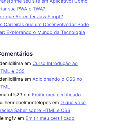
ransforme seu site em Aplicativo! Como
riar sua PWA e TWA?
or que Aprender JavaScript?
s Carreiras que um Desenvolvedor Pode
er: Explorando o Mundo da Tecnologia
Comentários
denildilima
em
Curso Introdução ao
TML e CSS
denildilima
em
Adicionando o CSS no
HTML
imuruffs23
em
Emitir meu certificado
uilhermebelmontelopes
em
O que você
recisa Saber sobre HTML e CSS
ielmgfv
em
Emitir meu certificado