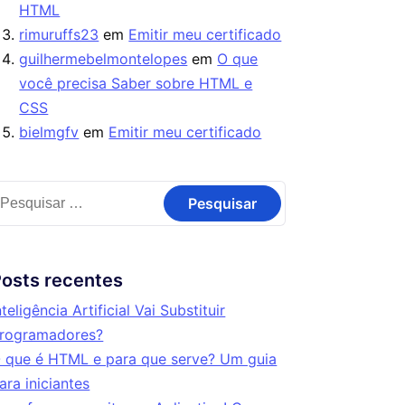
HTML
rimuruffs23
em
Emitir meu certificado
guilhermebelmontelopes
em
O que
você precisa Saber sobre HTML e
CSS
bielmgfv
em
Emitir meu certificado
osts recentes
nteligência Artificial Vai Substituir
rogramadores?
 que é HTML e para que serve? Um guia
ara iniciantes