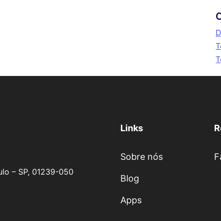
C
D
T
T
Links
R
Sobre nós
F
aulo – SP, 01239-050
Blog
Apps