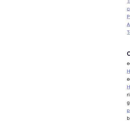
T
c
P
A
T
e
H
e
r
g
p
b