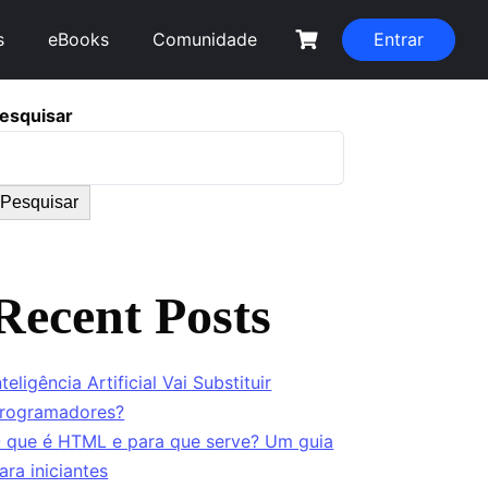
s
eBooks
Comunidade
Entrar
esquisar
Pesquisar
Recent Posts
nteligência Artificial Vai Substituir
rogramadores?
 que é HTML e para que serve? Um guia
ara iniciantes