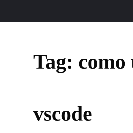
Tag:
como u
vscode