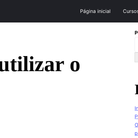
Página inicial
Curso
P
tilizar o
I
P
O
p