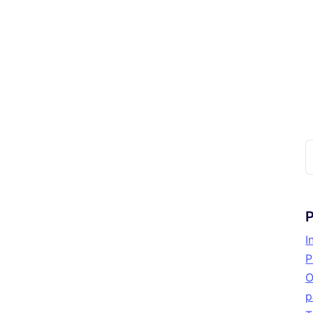
P
I
P
O
p