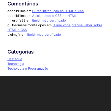
Comentários
edenildilima
em
Curso Introdução ao HTML e CSS
edenildilima
em
Adicionando o CSS no HTML
rimuruffs23
em
Emitir meu certificado
guilhermebelmontelopes
em
O que você precisa Saber sobre
HTML e CSS
bielmgfv
em
Emitir meu certificado
Categorias
Destaque
Tecnologia
Tecnologia e Programação