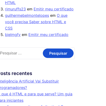
HTML
rimuruffs23
em
Emitir meu certificado
guilhermebelmontelopes
em
O que
você precisa Saber sobre HTML e
CSS
bielmgfv
em
Emitir meu certificado
osts recentes
nteligência Artificial Vai Substituir
rogramadores?
 que é HTML e para que serve? Um guia
ara iniciantes