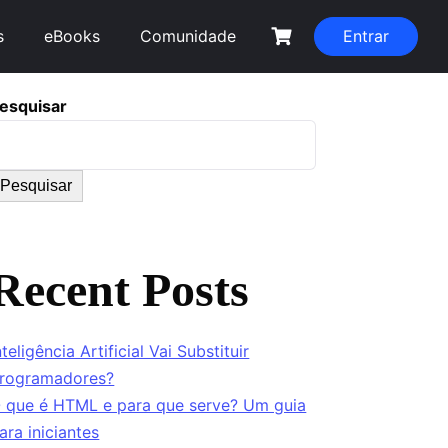
s
eBooks
Comunidade
Entrar
esquisar
Pesquisar
Recent Posts
nteligência Artificial Vai Substituir
rogramadores?
 que é HTML e para que serve? Um guia
ara iniciantes