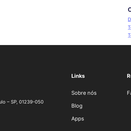
C
D
T
T
Links
R
Sobre nós
F
aulo – SP, 01239-050
Blog
Apps