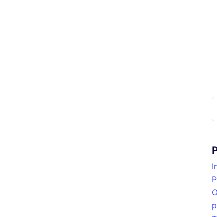
P
I
P
O
p