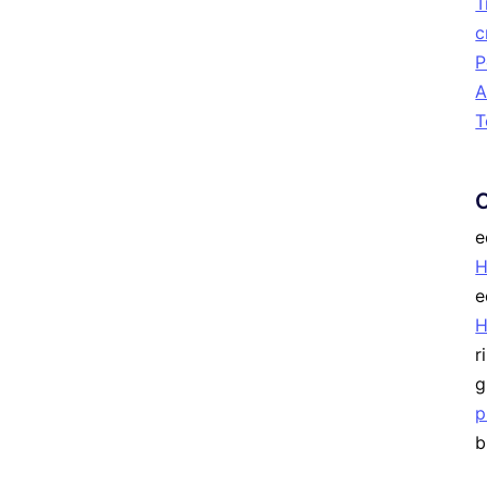
T
c
P
A
T
e
H
e
r
g
p
b