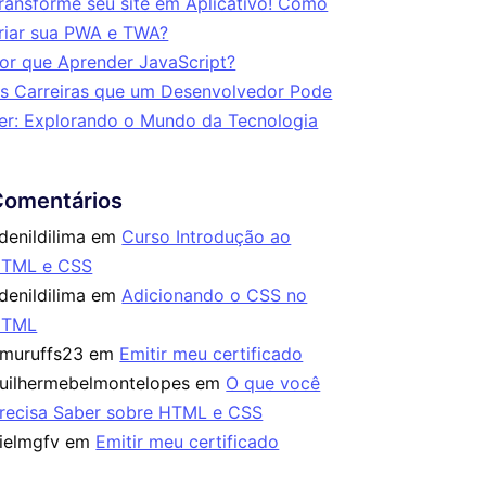
ransforme seu site em Aplicativo! Como
riar sua PWA e TWA?
or que Aprender JavaScript?
s Carreiras que um Desenvolvedor Pode
er: Explorando o Mundo da Tecnologia
Comentários
denildilima
em
Curso Introdução ao
TML e CSS
denildilima
em
Adicionando o CSS no
HTML
imuruffs23
em
Emitir meu certificado
uilhermebelmontelopes
em
O que você
recisa Saber sobre HTML e CSS
ielmgfv
em
Emitir meu certificado