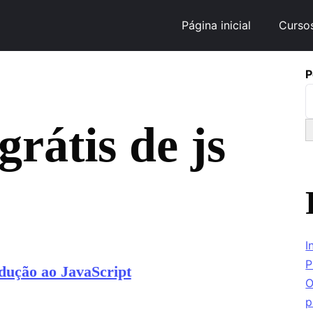
Página inicial
Curso
P
grátis de js
I
P
dução ao JavaScript
O
p