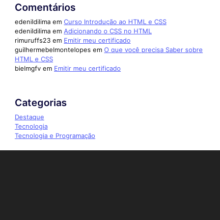
Comentários
edenildilima
em
Curso Introdução ao HTML e CSS
edenildilima
em
Adicionando o CSS no HTML
rimuruffs23
em
Emitir meu certificado
guilhermebelmontelopes
em
O que você precisa Saber sobre
HTML e CSS
bielmgfv
em
Emitir meu certificado
Categorias
Destaque
Tecnologia
Tecnologia e Programação