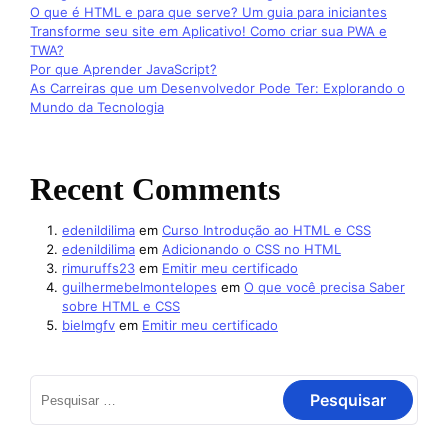
O que é HTML e para que serve? Um guia para iniciantes
Transforme seu site em Aplicativo! Como criar sua PWA e
TWA?
Por que Aprender JavaScript?
As Carreiras que um Desenvolvedor Pode Ter: Explorando o
Mundo da Tecnologia
Recent Comments
edenildilima
em
Curso Introdução ao HTML e CSS
edenildilima
em
Adicionando o CSS no HTML
rimuruffs23
em
Emitir meu certificado
guilhermebelmontelopes
em
O que você precisa Saber
sobre HTML e CSS
bielmgfv
em
Emitir meu certificado