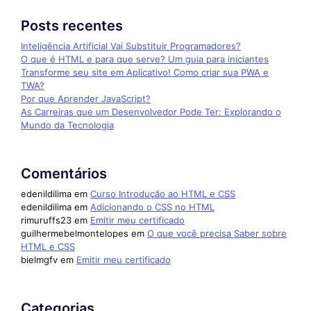
Posts recentes
Inteligência Artificial Vai Substituir Programadores?
O que é HTML e para que serve? Um guia para iniciantes
Transforme seu site em Aplicativo! Como criar sua PWA e
TWA?
Por que Aprender JavaScript?
As Carreiras que um Desenvolvedor Pode Ter: Explorando o
Mundo da Tecnologia
Comentários
edenildilima
em
Curso Introdução ao HTML e CSS
edenildilima
em
Adicionando o CSS no HTML
rimuruffs23
em
Emitir meu certificado
guilhermebelmontelopes
em
O que você precisa Saber sobre
HTML e CSS
bielmgfv
em
Emitir meu certificado
Categorias