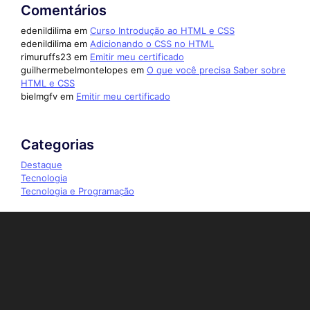
Comentários
edenildilima
em
Curso Introdução ao HTML e CSS
edenildilima
em
Adicionando o CSS no HTML
rimuruffs23
em
Emitir meu certificado
guilhermebelmontelopes
em
O que você precisa Saber sobre
HTML e CSS
bielmgfv
em
Emitir meu certificado
Categorias
Destaque
Tecnologia
Tecnologia e Programação