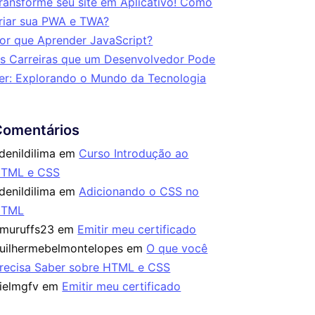
ransforme seu site em Aplicativo! Como
riar sua PWA e TWA?
or que Aprender JavaScript?
s Carreiras que um Desenvolvedor Pode
er: Explorando o Mundo da Tecnologia
Comentários
denildilima
em
Curso Introdução ao
TML e CSS
denildilima
em
Adicionando o CSS no
HTML
imuruffs23
em
Emitir meu certificado
uilhermebelmontelopes
em
O que você
recisa Saber sobre HTML e CSS
ielmgfv
em
Emitir meu certificado