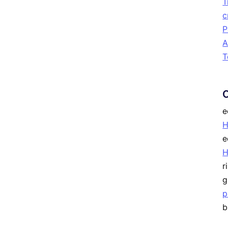
T
c
P
A
T
e
H
e
r
g
p
b