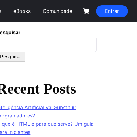
s
eBooks
Comunidade
Entrar
esquisar
Pesquisar
Recent Posts
nteligência Artificial Vai Substituir
rogramadores?
 que é HTML e para que serve? Um guia
ara iniciantes