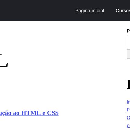
Página inicial
Curso
P
L
I
P
dução ao HTML e CSS
O
p