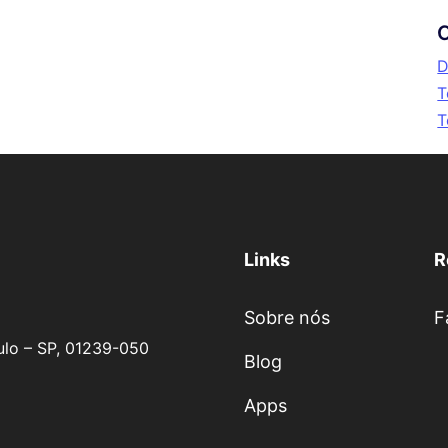
C
D
T
T
Links
R
Sobre nós
F
aulo – SP, 01239-050
Blog
Apps