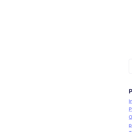
P
I
P
O
p