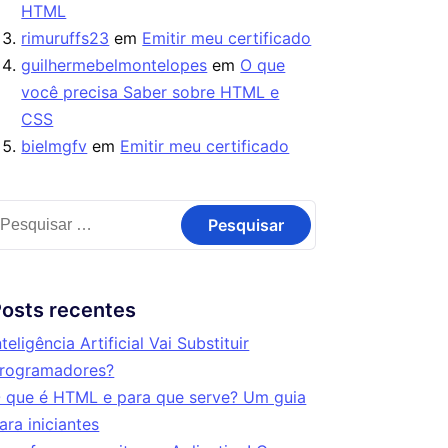
HTML
rimuruffs23
em
Emitir meu certificado
guilhermebelmontelopes
em
O que
você precisa Saber sobre HTML e
CSS
bielmgfv
em
Emitir meu certificado
osts recentes
nteligência Artificial Vai Substituir
rogramadores?
 que é HTML e para que serve? Um guia
ara iniciantes