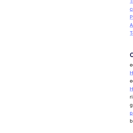
T
c
P
A
T
e
H
e
r
g
p
b