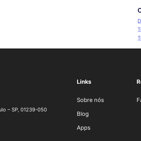
C
D
T
T
Links
R
Sobre nós
F
aulo – SP, 01239-050
Blog
Apps