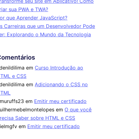
ransforme seu site em Aplicativo! Como
riar sua PWA e TWA?
or que Aprender JavaScript?
s Carreiras que um Desenvolvedor Pode
er: Explorando o Mundo da Tecnologia
Comentários
denildilima
em
Curso Introdução ao
TML e CSS
denildilima
em
Adicionando o CSS no
HTML
imuruffs23
em
Emitir meu certificado
uilhermebelmontelopes
em
O que você
recisa Saber sobre HTML e CSS
ielmgfv
em
Emitir meu certificado