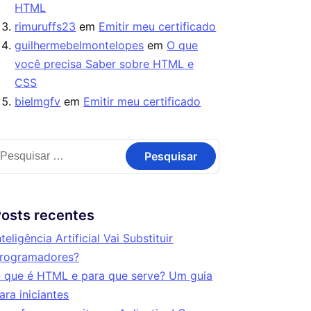
HTML
rimuruffs23
em
Emitir meu certificado
guilhermebelmontelopes
em
O que
você precisa Saber sobre HTML e
CSS
bielmgfv
em
Emitir meu certificado
osts recentes
nteligência Artificial Vai Substituir
rogramadores?
 que é HTML e para que serve? Um guia
ara iniciantes