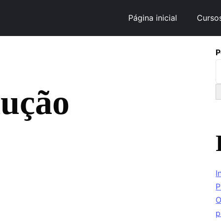
Página inicial
Curso
P
dução
I
P
O
p