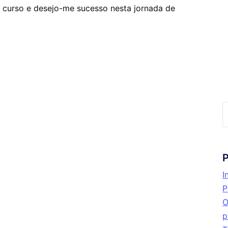
 curso e desejo-me sucesso nesta jornada de
P
I
P
O
p