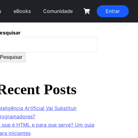
s
eBooks
Comunidade
Entrar
esquisar
Pesquisar
Recent Posts
nteligência Artificial Vai Substituir
rogramadores?
 que é HTML e para que serve? Um guia
ara iniciantes