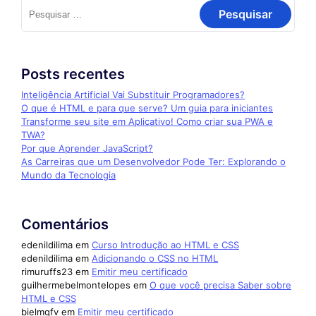
Posts recentes
Inteligência Artificial Vai Substituir Programadores?
O que é HTML e para que serve? Um guia para iniciantes
Transforme seu site em Aplicativo! Como criar sua PWA e
TWA?
Por que Aprender JavaScript?
As Carreiras que um Desenvolvedor Pode Ter: Explorando o
Mundo da Tecnologia
Comentários
edenildilima
em
Curso Introdução ao HTML e CSS
edenildilima
em
Adicionando o CSS no HTML
rimuruffs23
em
Emitir meu certificado
guilhermebelmontelopes
em
O que você precisa Saber sobre
HTML e CSS
bielmgfv
em
Emitir meu certificado