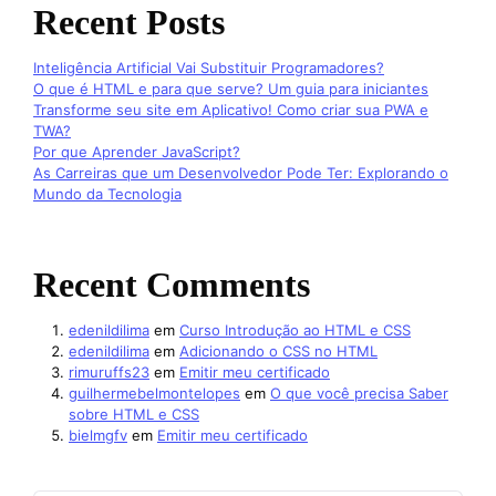
Recent Posts
Inteligência Artificial Vai Substituir Programadores?
O que é HTML e para que serve? Um guia para iniciantes
Transforme seu site em Aplicativo! Como criar sua PWA e
TWA?
Por que Aprender JavaScript?
As Carreiras que um Desenvolvedor Pode Ter: Explorando o
Mundo da Tecnologia
Recent Comments
edenildilima
em
Curso Introdução ao HTML e CSS
edenildilima
em
Adicionando o CSS no HTML
rimuruffs23
em
Emitir meu certificado
guilhermebelmontelopes
em
O que você precisa Saber
sobre HTML e CSS
bielmgfv
em
Emitir meu certificado