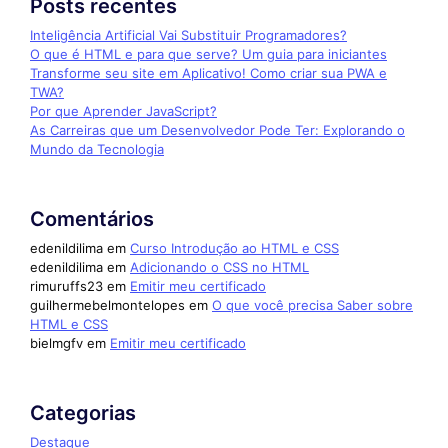
Posts recentes
Inteligência Artificial Vai Substituir Programadores?
O que é HTML e para que serve? Um guia para iniciantes
Transforme seu site em Aplicativo! Como criar sua PWA e
TWA?
Por que Aprender JavaScript?
As Carreiras que um Desenvolvedor Pode Ter: Explorando o
Mundo da Tecnologia
Comentários
edenildilima
em
Curso Introdução ao HTML e CSS
edenildilima
em
Adicionando o CSS no HTML
rimuruffs23
em
Emitir meu certificado
guilhermebelmontelopes
em
O que você precisa Saber sobre
HTML e CSS
bielmgfv
em
Emitir meu certificado
Categorias
Destaque