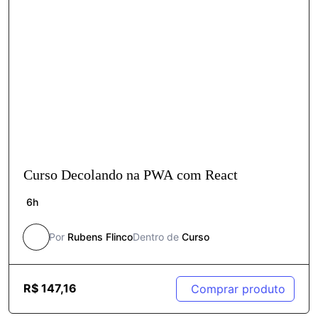
Curso Decolando na PWA com React
6h
Por
Rubens Flinco
Dentro de
Curso
R$
147,16
Comprar produto