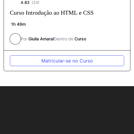
4.83
(24)
Curso Introdução ao HTML e CSS
1h 49m
Por
Giulia Amaral
Dentro de
Curso
Matricular-se no Curso