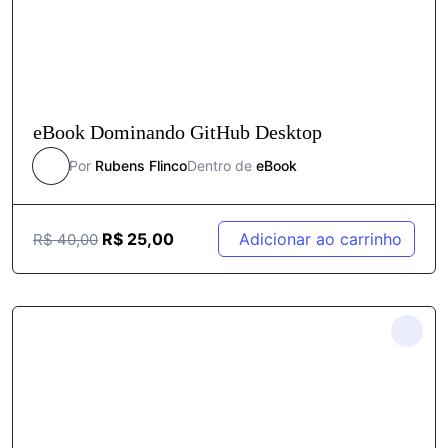
eBook Dominando GitHub Desktop
Por
Rubens Flinco
Dentro de
eBook
R$
25,00
Adicionar ao carrinho
R$
40,00