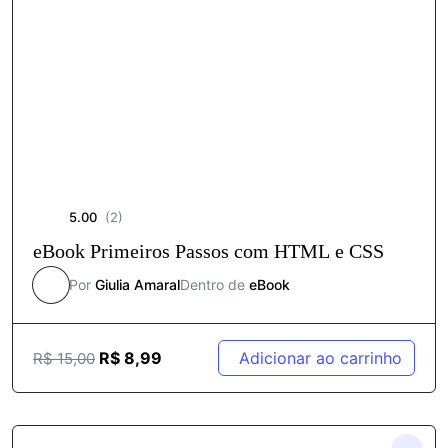
5.00
(2)
eBook Primeiros Passos com HTML e CSS
Por
Giulia Amaral
Dentro de
eBook
R$
8,99
Adicionar ao carrinho
R$
15,00